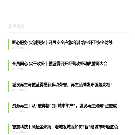
相关内容
匠心服务 实训强安｜开展安全应急培训 筑牢环卫安全防线
2026-06-22
全员同心 实干攻坚｜傲蓝得召开经营攻坚动员誓师大会
2026-05-29
城发再生与傲蓝得揽获多项荣誉，再生品牌发布强势亮相！
2026-05-13
资源再生｜从“废弃物”到“城市矿产”，城发再生如何“点塑成金”？
2026-04-03
智慧科技 | 风起尘未扬：看城发城服如何“智”绘城市呼吸底色
2026-03-27