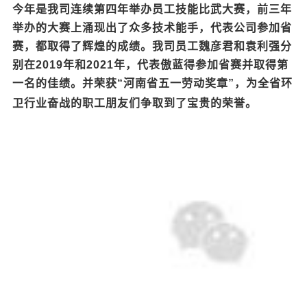
今年是我司连续第四年举办员工技能比武大赛，前三年
举办的大赛上涌现出了众多技术能手，代表公司参加省
赛，都取得了辉煌的成绩。我司员工魏彦君和袁利强分
别在2019年和2021年，代表傲蓝得参加省赛并取得第
一名的佳绩。并荣获“河南省五一劳动奖章”，为全省环
卫行业奋战的职工朋友们争取到了宝贵的荣誉。