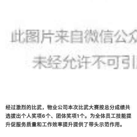
经过激烈的比武，物业公司本次比武大赛按总分成绩共
选拔出个人奖项
6
个、团体奖项
1
个。
为全体
员工技能提
升促服务质量和工作效率提升
提供了带头示范作用。