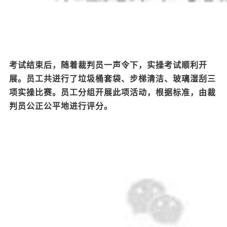
考试结束后，随着裁判员一声令下，实操考试顺利开
展。
员工共进行了垃圾桶套袋、步梯清洁、玻璃湿刮三
项实操比赛。
员工分组开展此项活动，根据标准，由裁
判员公正公平地
进行评分。