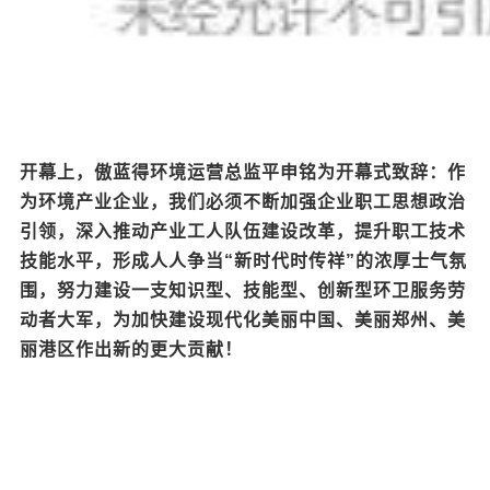
开幕上，傲蓝得环境运营总监平申铭为开幕式致辞：
作
为环境产业企业，我们必须不断加强企业职工思想政治
引领，深入推动产业工人队伍建设改革，提升职工技术
技能水平，形成人人争当“新时代时传祥”的浓厚士气氛
围，努力建设一支知识型、技能型、创新型环卫服务劳
动者大军，为加快建设现代化美丽中国、美丽郑州、美
丽港区作出新的更大贡献！