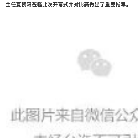
主任夏朝阳莅临此次开幕式并对比赛做出了重要指导。