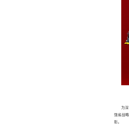
为深
强省战略
彰。