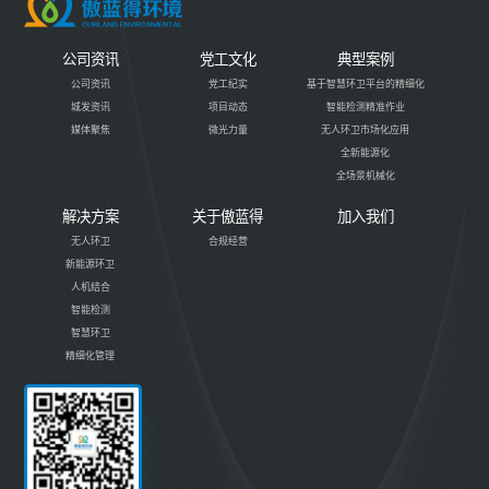
公司资讯
党工文化
典型案例
公司资讯
党工纪实
基于智慧环卫平台的精细化
城发资讯
项目动态
智能检测精准作业
媒体聚焦
微光力量
无人环卫市场化应用
全新能源化
全场景机械化
解决方案
关于傲蓝得
加入我们
无人环卫
合规经营
新能源环卫
人机结合
智能检测
智慧环卫
精细化管理