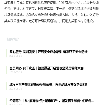
圾变废为宝成为有机肥料供给农户使用。我们有理由相信，垃圾分类能
使青山更绿，村庄更美，村民更幸福。下一步，傲蓝得环境将继续创新
垃圾分类模式，协助巩义市政府让垃圾分类入脑、入行、入心，做好分
类实践关键步骤，走好可持续发展道路，共同助力美丽乡村的建设。
相关内容
匠心服务 实训强安｜开展安全应急培训 筑牢环卫安全防线
2026-06-22
全员同心 实干攻坚｜傲蓝得召开经营攻坚动员誓师大会
2026-05-29
城发再生与傲蓝得揽获多项荣誉，再生品牌发布强势亮相！
2026-05-13
资源再生｜从“废弃物”到“城市矿产”，城发再生如何“点塑成金”？
2026-04-03