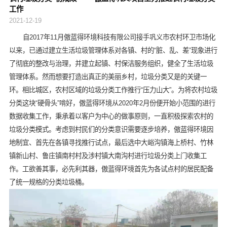
工作
2021-12-19
自2017年11月傲蓝得环境科技有限公司接手巩义市农村环卫市场化
以来，已通过建立生活垃圾管理体系对各镇、村的“脏、乱、差”现象进行
了彻底的整改与治理，并建立起镇、村保洁服务组织，健全了生活垃圾
管理体系。然而想要打造出真正的美丽乡村，垃圾分类又是的关键一
环。相比城区，农村区域的垃圾分类工作推行“压力山大”。为将农村垃圾
分类这块“硬骨头”啃好，傲蓝得环境从2020年2月份便开始小范围的进行
数据收集工作，秉承着以客户为中心的做事原则，一直积极探索农村的
垃圾分类模式。考虑到村民们的分类意识需要逐步培养，傲蓝得环境因
地制宜、首先在各镇寻找推行试点，最后选中大峪沟镇海上桥村、竹林
镇新山村、鲁庄镇南村村及涉村镇大南沟村进行垃圾分类上门收集工
作。工欲善其事，必先利其器，傲蓝得环境首先为各试点村的居民配备
了统一规格的分类垃圾桶。