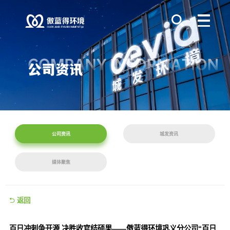
公司资讯
城发资讯
媒体聚焦
返回
百日冲刺争开源 决胜收官结硕果——傲蓝得环境巩义分公司“百日