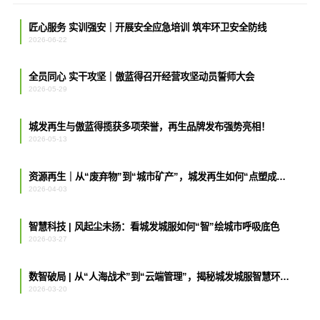
匠心服务 实训强安｜开展安全应急培训 筑牢环卫安全防线
2026-06-22
全员同心 实干攻坚｜傲蓝得召开经营攻坚动员誓师大会
2026-05-29
城发再生与傲蓝得揽获多项荣誉，再生品牌发布强势亮相！
2026-05-13
资源再生｜从“废弃物”到“城市矿产”，城发再生如何“点塑成金”？
2026-04-03
智慧科技 | 风起尘未扬：看城发城服如何“智”绘城市呼吸底色
2026-03-27
数智破局 | 从“人海战术”到“云端管理”，揭秘城发城服智慧环卫的“最强大脑”
2026-03-20