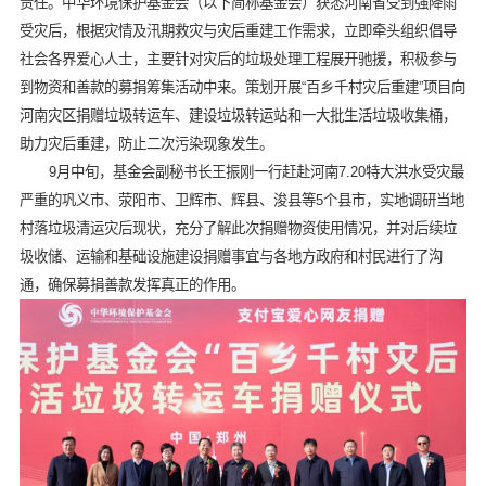
责任。中华环境保护基金会（以下简称基金会）获悉河南省受到强降雨
受灾后，根据灾情及汛期救灾与灾后重建工作需求，立即牵头组织倡导
社会各界爱心人士，主要针对灾后的垃圾处理工程展开驰援，积极参与
到物资和善款的募捐筹集活动中来。策划开展“百乡千村灾后重建”项目向
河南灾区捐赠垃圾转运车、建设垃圾转运站和一大批生活垃圾收集桶，
助力灾后重建，防止二次污染现象发生。
9月中旬，基金会副秘书长王振刚一行赶赴河南7.20特大洪水受灾最
严重的巩义市、荥阳市、卫辉市、辉县、浚县等5个县市，实地调研当地
村落垃圾清运灾后现状，充分了解此次捐赠物资使用情况，并对后续垃
圾收储、运输和基础设施建设捐赠事宜与各地方政府和村民进行了沟
通，确保募捐善款发挥真正的作用。