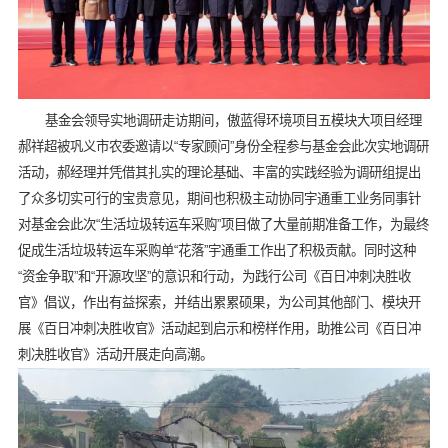
基金会领导实地调研走访期间，傲蓝得环境项目五模块大项目经理
郝祥超被巩义市农委邀请以“专家顾问”身份全程参与基金会此次实地调研
活动，郝经理并凭借其扎实的理论基础、丰富的实践经验为调研组提出
了众多切实可行的宝贵意见，期间也积极主动协同宇通重工业务同事针
对基金会此次“生活垃圾转运车采购”项目做了大量前期准备工作，为最终
促成生活垃圾转运车采购单“花落”宇通重工作出了积极贡献。同时这种
“资金争取”和“开源攻坚”的意识和行动，为践行公司《百日冲刺决胜收
官》倡议，作出有益探索，并结出累累硕果，为公司其他部门、模块开
展《百日冲刺决胜收官》活动起到启示和榜样作用，助推公司《百日冲
刺决胜收官》活动开展走向高潮。