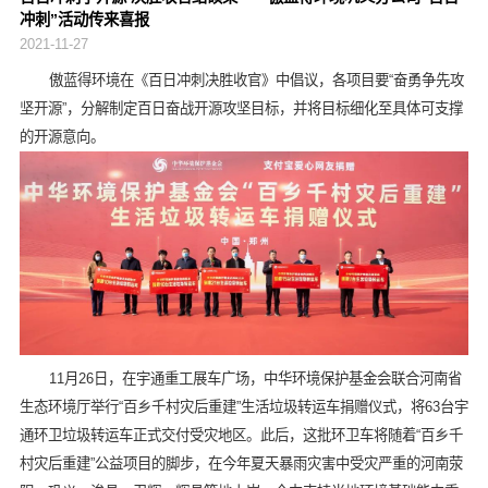
冲刺”活动传来喜报
2021-11-27
傲蓝得环境在《百日冲刺决胜收官》中倡议，各项目要“奋勇争先攻
坚开源”，分解制定百日奋战开源攻坚目标，并将目标细化至具体可支撑
的开源意向。
11月26日，在宇通重工展车广场，中华环境保护基金会联合河南省
生态环境厅举行“百乡千村灾后重建”生活垃圾转运车捐赠仪式，将63台宇
通环卫垃圾转运车正式交付受灾地区。此后，这批环卫车将随着“百乡千
村灾后重建”公益项目的脚步，在今年夏天暴雨灾害中受灾严重的河南荥