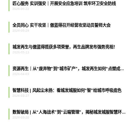
匠心服务 实训强安｜开展安全应急培训 筑牢环卫安全防线
2026-06-22
全员同心 实干攻坚｜傲蓝得召开经营攻坚动员誓师大会
2026-05-29
城发再生与傲蓝得揽获多项荣誉，再生品牌发布强势亮相！
2026-05-13
资源再生｜从“废弃物”到“城市矿产”，城发再生如何“点塑成金”？
2026-04-03
智慧科技 | 风起尘未扬：看城发城服如何“智”绘城市呼吸底色
2026-03-27
数智破局 | 从“人海战术”到“云端管理”，揭秘城发城服智慧环卫的“最强大脑”
2026-03-20