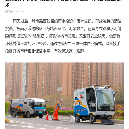
术
2025-08-20
雨天过后，城市路面残留的雨水痕迹与落叶交织，形成独特的清洁
挑战。被雨水浸透的落叶与路面灰尘、泥浆融合，在沥青纹路和水泥缝
隙间形成斑驳的"黏附膜"，既影响城市美观，又潜藏安全隐患。傲蓝得
环境凭借丰富的环卫经验，通过"扫洒冲"三位一体作业模式，以科技手
段提升城市精细化保洁水平，有效解决这一难题。