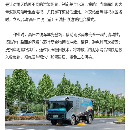
是针对雨天路面不同的污染场景，制定差异化清洁策略：当路面出现大
量泥浆与落叶混合堆积，尤其是在道路低洼处、公交站台等易积水区域
时，立即启动“高压冲洗（前）+ 洗扫收边”的组合模式。
作业时，高压冲洗车率先登场，借助雨水尚未完全干涸的流动性，
将黏附在路面的泥浆与落叶复合物彻底冲散、稀释，避免其再次凝固；
洗扫车则紧跟其后，通过负压吸附技术，将冲散后的泥水混合物快速吸
入收集箱，彻底清除积水与残留碎屑，避免二次污染。