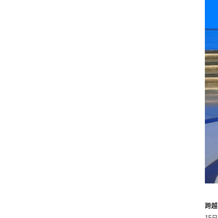
跨越
15