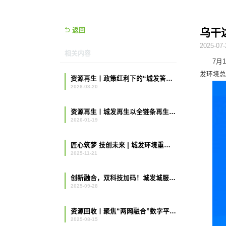
返回
乌干
2025-07-
相关内容
7月
发环境
资源再生丨政策红利下的“城发答卷”：把行业痛点变成发展支点
2026-03-20
资源再生丨城发再生以全链条再生实践响应2026“两新”号召
2026-01-19
匠心筑梦 技创未来 | 城发环境重型环卫洗扫车技能比武大赛圆满举行
2025-11-21
创新融合，双科技加码！城发城服秀出环卫新图景
2025-09-28
资源回收丨聚焦“两网融合”数字平台，重塑资源回收价值链
2025-08-15