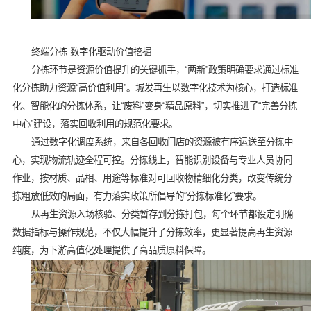
终端分拣 数字化驱动价值挖掘
分拣环节是资源价值提升的关键抓手，“两新”政策明确要求通过标准
化分拣助力资源“高价值利用”。城发再生以数字化技术为核心，打造标准
化、智能化的分拣体系，让“废料”变身“精品原料”，切实推进了“完善分拣
中心”建设，落实回收利用的规范化要求。
通过数字化调度系统，来自各回收门店的资源被有序运送至分拣中
心，实现物流轨迹全程可控。分拣线上，智能识别设备与专业人员协同
作业，按材质、品相、用途等标准对可回收物精细化分类，改变传统分
拣粗放低效的局面，有力落实政策所倡导的“分拣标准化”要求。
从再生资源入场核验、分类暂存到分拣打包，每个环节都设定明确
数据指标与操作规范，不仅大幅提升了分拣效率，更显著提高再生资源
纯度，为下游高值化处理提供了高品质原料保障。